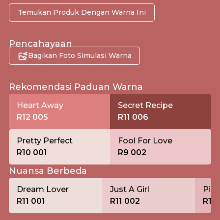
Temukan Produk Dengan Warna Ini
Pencahayaan
Bagikan Foto Simulasi Warna
Pagi
Rekomendasi Paduan Warna
Heart Away
Secret Recipe
R12 005
R11 006
Pretty Perfect
Fool For Love
R10 001
R9 002
Nuansa Berbeda
Dream Lover
Just A Girl
Pin
R11 001
R11 002
R11 