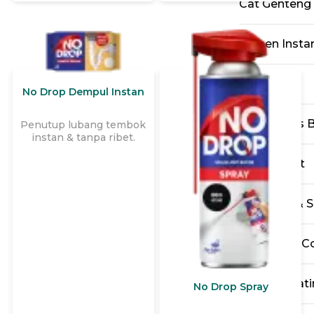
teknologi Nano Particle
Cat Genteng
yang bekerja dengan cara
penetrasi optimal ke
pori-pori beton dan batu
Semen Insta
alam, dan tidak
membentuk lapisan yang
menutupi permukaan
Lem
sehingga tampilannya
No Drop Dempul Instan
lebih natural. No Drop
Beton dan Batu Alam
Cat Pelapis 
Penutup lubang tembok
dapat diaplikasikan pada
instan & tanpa ribet.
beton untuk tampilan
industrial dan batu alam
Pengisi Nat
seperti batu paras, batu
palimanan, dll yang
berfungsi melindungi,
Cat Duco & S
anti air, tahan cuaca, anti
lumur & jamur.
Protective C
Marine Coati
No Drop Spray