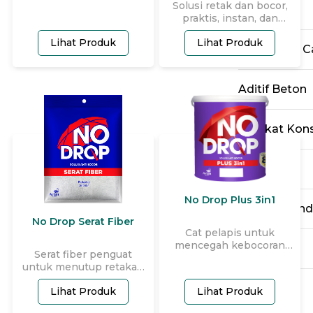
Solusi retak dan bocor,
Cat Lantai
praktis, instan, dan
mudah.
Lihat Produk
Lihat Produk
Pengencer Ca
Aditif Beton
Perekat Kons
Lain-lain
No Drop Plus 3in1
Produk Pen
No Drop Serat Fiber
Cat pelapis untuk
mencegah kebocoran
Sealant
Serat fiber penguat
dengan fitur lengkap.
untuk menutup retakan
sehingga anti bocor dan
Lihat Produk
Lihat Produk
tahan terhadap retak.