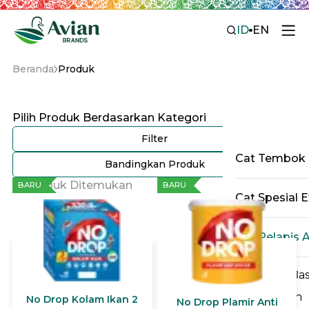
ID
EN
Beranda
Produk
Pilih Produk Berdasarkan Kategori
Filter
Cat Tembok
Bandingkan Produk
15 Produk Ditemukan
BARU
BARU
Cat Spesial E
Cat Pelapis 
Water Ba
Bitumen
No Drop Kolam Ikan 2
No Drop Plamir Anti