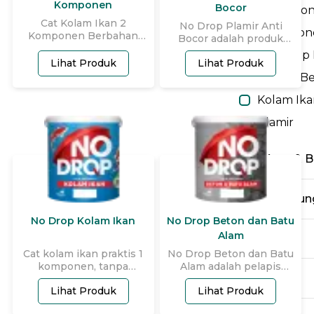
Komponen
Bocor
2 Kompo
Cat Kolam Ikan 2
No Drop Plamir Anti
1 Kompon
Komponen Berbahan
Bocor adalah produk
Dasar Semen
plamir yang
Penutup 
Lihat Produk
Lihat Produk
diformulasikan dengan
teknologi “water block”
Pelapis B
(negative waterproofing)
Kolam Ika
untuk mencegah tembok
lembap / bocor dari
Plamir
tetangga dan menutup
retak tembok. No Drop
Plamir Anti Bocor
Cat Kayu & B
bersifat kedap air, anti
jamur dan lumut, anti
alkali dan efflorescence
Cat Pelindun
juga tahan cuaca
sehingga cocok
No Drop Kolam Ikan
No Drop Beton dan Batu
digunakan untuk
Alam
Cat Dasar
eksterior dan interior.
Cat kolam ikan praktis 1
No Drop Beton dan Batu
komponen, tanpa
Alam adalah pelapis
Plamir
campuran semen yang
beton dan batu alam
Lihat Produk
Lihat Produk
aman dan anti bocor.
berbahan dasar air yang
diformulasikan dengan