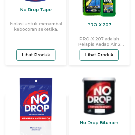
No Drop Tape
Isolasi untuk menambal
PRO-X 207
kebocoran seketika.
PRO-X 207 adalah
Pelapis Kedap Air 2
Komponen berbahan
Lihat Produk
Lihat Produk
dasar semen, filler, aditif,
dan Acrylic Copolymer
yang diformulasi khusus
dengan fitur kedap air
dan mudah diaplikasikan.
PRO-X 207 dapat
diaplikasikan pada
beragam area basah baik
eksterior maupun
interior seperti kamar
mandi, dak beton, dan
balkon, atau area
terendam seperti ground
No Drop Bitumen
water tank, basement,
dan kolam renang.