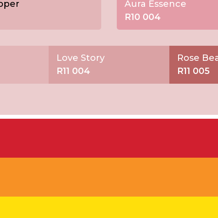
pper
Aura Essence
R10 004
Love Story
Rose Be
R11 004
R11 005