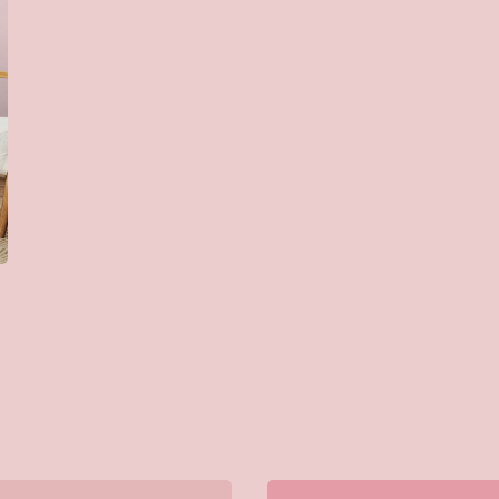
Cat Kayu & Besi
Cat Pelindung Kayu
Cat Dasar