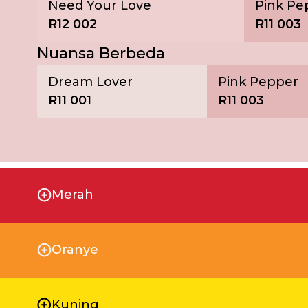
Need Your Love
Pink Pe
R12 002
R11 003
Nuansa Berbeda
Dream Lover
Pink Pepper
R11 001
R11 003
Merah
Oranye
Kuning