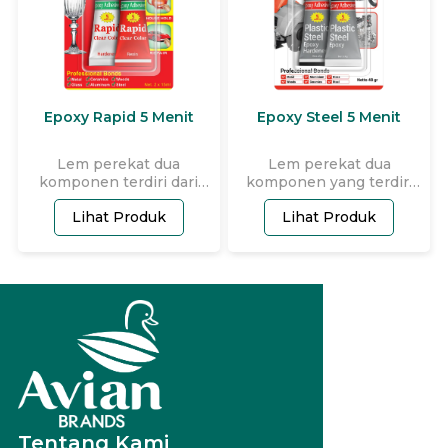
kering awal 2 jam.
Epoxy Rapid 5 Menit
Epoxy Steel 5 Menit
Lem perekat dua
Lem perekat dua
komponen terdiri dari
komponen yang terdiri
resin dan hardener,
dari resin dan hardener
Lihat Produk
Lihat Produk
digunakan dengan
digunakan dengan
mencampurnya secara
mencampurnya secara
bersamaan di rasio 1:1 dan
bersamaan di rasio 1:1 dan
memiliki warna akhir
memiliki warna akhir
bening. Memiliki tingkat
hitam. Lem perekat ini
(viscosity) atau
digunakan untuk
kekentalan yang rendah
berbagai macam material
dan dapat merekatkan
seperti besi, baja,
berbagai macam material
tembaga, kuningan,
seperti plastik, kaca,
perak, porselen, kayu,
acrylic, porcelain, keramik
keramik, dan sebagainya
dalam waktu yang cepat.
untuk perakitan cepat.
Lem perekat ini memiliki
Lem perekat ini memiliki
Tentang Kami