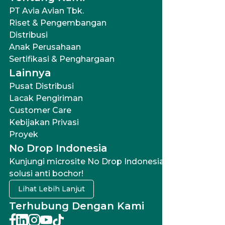
daya rekat dan tekanan
ketahanan yang tinggi
PT Avia Avian Tbk.
yang baik dengan waktu
terhadap tekanan dan
kering awal 5 menit.
panas dengan waktu
Riset & Pengembangan
kering awal 5 menit.
Distribusi
Anak Perusahaan
Sertifikasi & Penghargaan
Lainnya
Pusat Distribusi
Lacak Pengiriman
Customer Care
Kebijakan Privasi
Proyek
No Drop Indonesia
Kunjungi microsite No Drop Indonesia untuk
solusi anti bochor!
Lihat Lebih Lanjut
Terhubung Dengan Kami