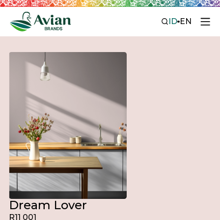
ID
EN
Dream Lover
R11 001