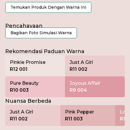
Temukan Produk Dengan Warna Ini
Pencahayaan
Bagikan Foto Simulasi Warna
Pagi
Rekomendasi Paduan Warna
Pinkie Promise
Just A Girl
R12 001
R11 002
Pure Beauty
Joyous Affair
R10 003
R9 004
Nuansa Berbeda
Just A Girl
Pink Pepper
Love
R11 002
R11 003
R11