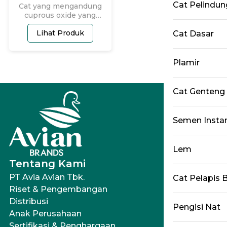
Cat Pelindun
Cat yang mengandung
cuprous oxide yang
berfungsi untuk
Lihat Produk
Cat Dasar
mencegah menempelnya
beberapa biota laut
seperti tiram ganggang
pada dinding bawah
Plamir
kapal. Diapplikasikan
sebagai Top Coat pada
bagian bawah kapal yang
Cat Genteng
tercelup air . Avia anti
fouling ini effektif untuk
kapal - kapal yang tinggal
Semen Insta
sebentar di pelabuhan
Lem
Tentang Kami
PT Avia Avian Tbk.
Cat Pelapis 
Riset & Pengembangan
Distribusi
Pengisi Nat
Anak Perusahaan
Sertifikasi & Penghargaan