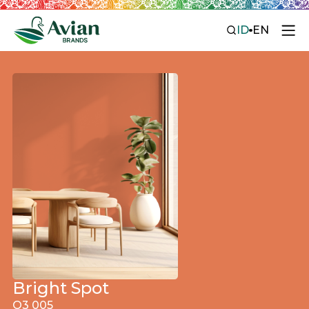
ID
EN
Bright Spot
O3 005