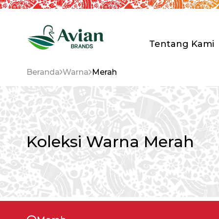
Tentang Kami
Beranda
Warna
Merah
PT. Avia Av
Riset & P
Distribusi
Anak Peru
Sertifikas
Koleksi Warna Merah