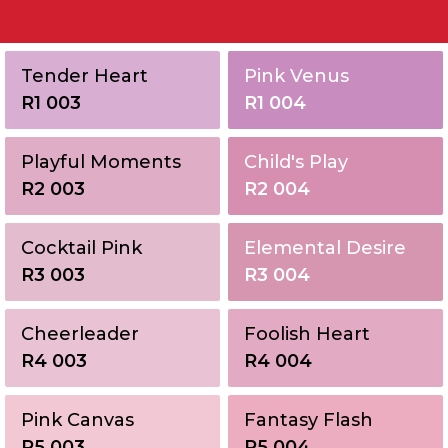
Cat Kayu & Besi
Tender Heart
Cat Pelindung Kayu
Pink Venus
R1 003
R1 004
Cat Dasar
Playful Moments
Child's Play
R2 003
R2 004
Cocktail Pink
Elemental Desire
R3 003
R3 004
Cheerleader
Foolish Heart
R4 003
R4 004
Pink Canvas
Fantasy Flash
R5 003
R5 004