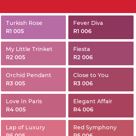
Lem
Cat La
Turkish Rose
Cat Pelapis Batu Alam
Fever Diva
Penge
R1 005
R1 006
Pengisi Nat
Aditif
My Little Trinket
Fiesta
R2 005
R2 006
Orchid Pendant
Close to You
R3 005
R3 006
Love In Paris
Elegant Affair
R4 005
R4 006
Lap of Luxury
Red Symphony
R5 005
R5 006