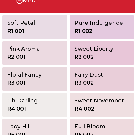
Merah
Soft Petal
Pure Indulgence
R1 001
R1 002
Pink Aroma
Sweet Liberty
R2 001
R2 002
Floral Fancy
Fairy Dust
R3 001
R3 002
Oh Darling
Sweet November
R4 001
R4 002
Lady Hill
Full Bloom
R5 001
R5 002