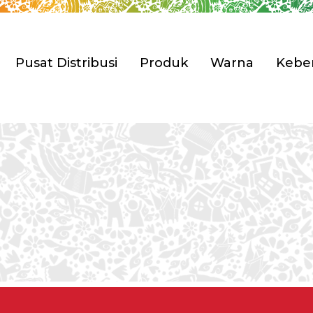
Pusat Distribusi
Produk
Warna
Keber
Pilih Produk 
ian Tbk. (Avian Brands)
engembangan
Rumah
Furnitur & Kerajinan 
sahaan
i & Penghargaan
Anti Korosi
Pilih Produk 
Cat Tembok
Cat Spesial Efek & Tek
Cat Pelapis Anti Bocor