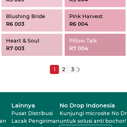
Blushing Bride
Pink Harvest
R6 003
R6 004
Heart & Soul
Pillow Talk
R7 003
R7 004
1
2
3
Lainnya
No Drop Indonesia
Pusat Distribusi
Kunjungi microsite No D
an
Lacak Pengiriman
untuk solusi anti bochor!