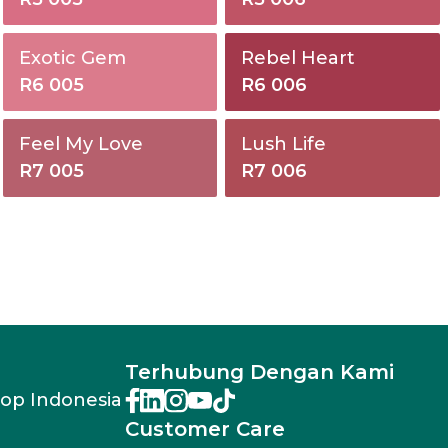
Exotic Gem
Rebel Heart
R6 005
R6 006
Feel My Love
Lush Life
R7 005
R7 006
Terhubung Dengan Kami
rop Indonesia
Customer Care