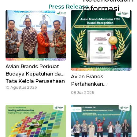
Press Release
Informasi
Avian Brands Perkuat
Budaya Kepatuhan dan
Avian Brands
Tata Kelola Perusahaan
Pertahankan
10 Agustus 2026
melalui Program
Pengakuan FTSE
08 Juli 2026
Kepatuhan Persaingan
Russell, Masuk Top 12%
Usaha KPPU
Global dengan Kinerja
ESG di Atas Rata-Rata
Industri