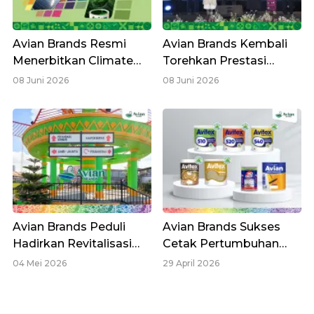
Avian Brands Resmi
Avian Brands Kembali
Menerbitkan Climate
Torehkan Prestasi
Risk Report Perdana
Nasional Melalui
08 Juni 2026
08 Juni 2026
Berbasis IFRS S2
Program CSR Berbasis
Sustainability dan
Governance
Avian Brands Peduli
Avian Brands Sukses
Hadirkan Revitalisasi
Cetak Pertumbuhan
Tugu Patin Riau sebagai
Double-Digit, Penjualan
04 Mei 2026
29 April 2026
Simbol Kebanggaan
Melonjak 16,8% dan
Daerah
Laba Bersih Tumbuh
12,5%