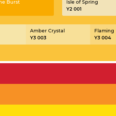
ne Burst
Isle of Spring
Y2 001
Amber Crystal
Flaming
Y3 003
Y3 004