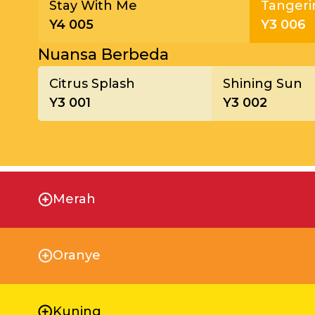
Stay With Me
Tangeri
Y4 005
Y3 006
Nuansa Berbeda
Citrus Splash
Shining Sun
Y3 001
Y3 002
Merah
Oranye
Kuning