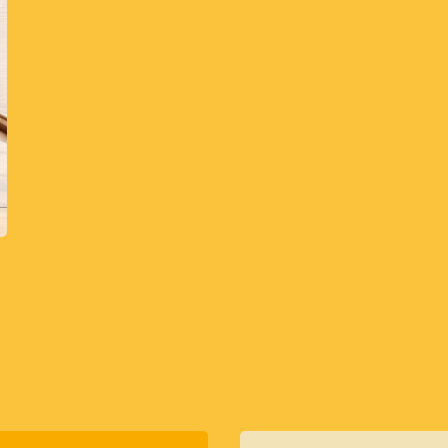
Cat Kayu & Besi
Cat Pelindung Kayu
Cat Dasar