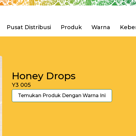
Pusat Distribusi
Produk
Warna
Keber
Pilih Produk 
ian Tbk. (Avian Brands)
engembangan
Rumah
Honey Drops
Furnitur & Kerajinan 
sahaan
i & Penghargaan
Y3 005
Anti Korosi
Pilih Produk 
Temukan Produk Dengan Warna Ini
Cat Tembok
Cat Spesial Efek & Tek
Cat Pelapis Anti Bocor