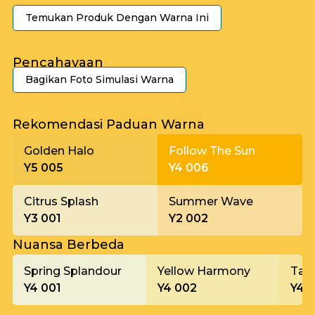
Temukan Produk Dengan Warna Ini
Pencahayaan
Bagikan Foto Simulasi Warna
Pagi
Rekomendasi Paduan Warna
Golden Halo
Follow The Sun
Y5 005
Y4 006
Citrus Splash
Summer Wave
Y3 001
Y2 002
Nuansa Berbeda
Spring Splandour
Yellow Harmony
Tahi
Y4 001
Y4 002
Y4 