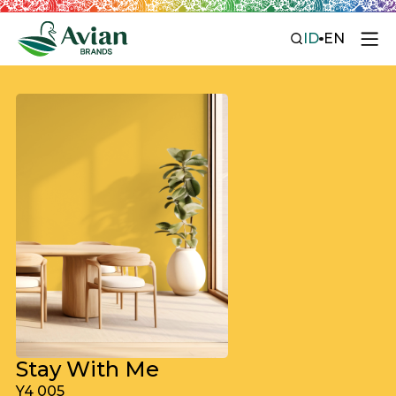
ID
EN
Stay With Me
Y4 005