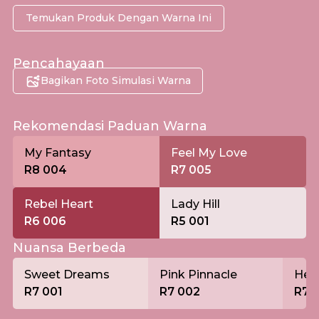
Temukan Produk Dengan Warna Ini
Pencahayaan
Bagikan Foto Simulasi Warna
Pagi
Rekomendasi Paduan Warna
My Fantasy
Feel My Love
R8 004
R7 005
Rebel Heart
Lady Hill
R6 006
R5 001
Nuansa Berbeda
Sweet Dreams
Pink Pinnacle
Hear
R7 001
R7 002
R7 