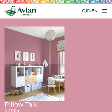
ID
EN
Pillow Talk
R7 004