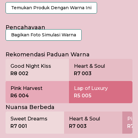
Temukan Produk Dengan Warna Ini
Pencahayaan
Bagikan Foto Simulasi Warna
Pagi
Rekomendasi Paduan Warna
Good Night Kiss
Heart & Soul
R8 002
R7 003
Pink Harvest
Lap of Luxury
R6 004
R5 005
Nuansa Berbeda
Sweet Dreams
Heart & Soul
Pill
R7 001
R7 003
R7 