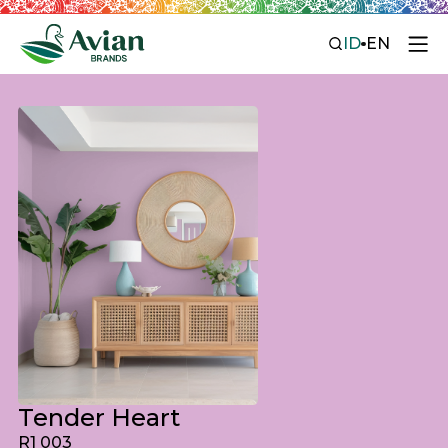
ID
EN
Tender Heart
R1 003