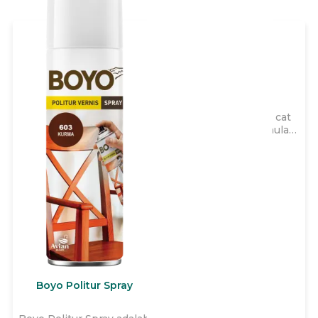
Avitex Wizz
Avitex Wizz adalah cat
tembok yang diformulasi
khusus 2x lebih kental,
dapat diencerkan hingga
40% sehingga lebih irit,
cepat kering, dengan
garansi hingga 3 tahun
untuk memberikan daya
tutup terbaik dan
menutup
ketidaksempurnaan pada
tembok interior rumah
Anda.
Boyo Politur Spray