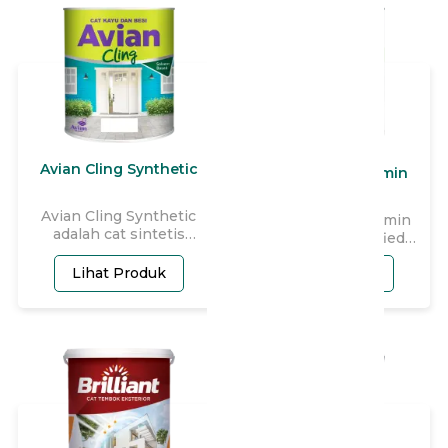
terbaik. Aries Bling dapat
digunakan di segala
permukaan tembok,
beton, batako, plafon
berbahan dasar asbes,
papan, mortar, dan lain-
lain.
Avian Cling Synthetic
Boyo Politur Melamin
Avian Cling Synthetic
BOYO Politur Melamin
adalah cat sintetis
terbuat dari modified
enamel berbahan dasar
alkyd sintetik resin.
resin alkyd berkualitas
Lihat Produk
Lihat Produk
BOYO Politur Melamin
tinggi dengan harga
cocok untuk meubel,
ekonomis. Memiliki
pintu, kusen, jendela &
kelebihan daya kilap
kerajinan yang terbuat
tinggi, cepat kering, daya
dari kayu. BOYO Politur
tutup baik, dapat di cuci
Melamin bisa untuk
serta mempunyai
eksterior dan interior.
kelenturan dan
kehalusan sangat baik.
Dapat digunakan untuk