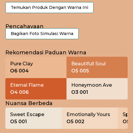
Temukan Produk Dengan Warna Ini
Pencahayaan
Bagikan Foto Simulasi Warna
Pagi
Rekomendasi Paduan Warna
Pure Clay
Beautifull Soul
O6 004
O5 005
Eternal Flame
Honeymoon Ave
O4 006
O3 001
Nuansa Berbeda
Sweet Escape
Emotionally Yours
Spic
O5 001
O5 002
O5 