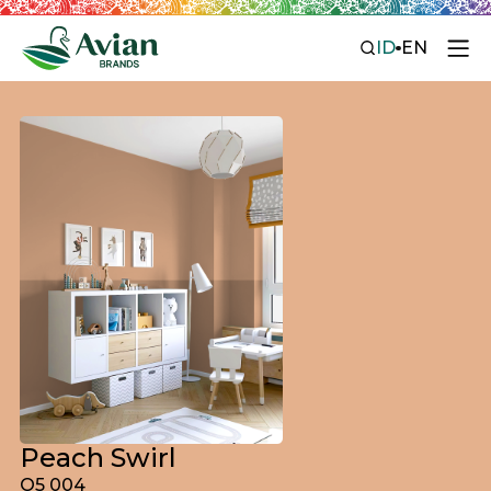
ID
EN
Peach Swirl
O5 004