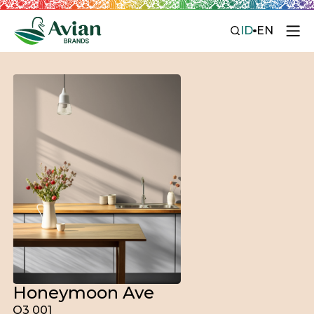
ID
EN
Honeymoon Ave
O3 001