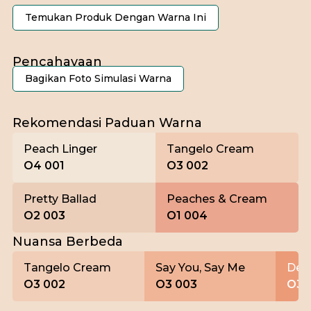
Temukan Produk Dengan Warna Ini
Pencahayaan
Bagikan Foto Simulasi Warna
Pagi
Rekomendasi Paduan Warna
Peach Linger
Tangelo Cream
O4 001
O3 002
Pretty Ballad
Peaches & Cream
O2 003
O1 004
Nuansa Berbeda
Tangelo Cream
Say You, Say Me
Des
O3 002
O3 003
O3 