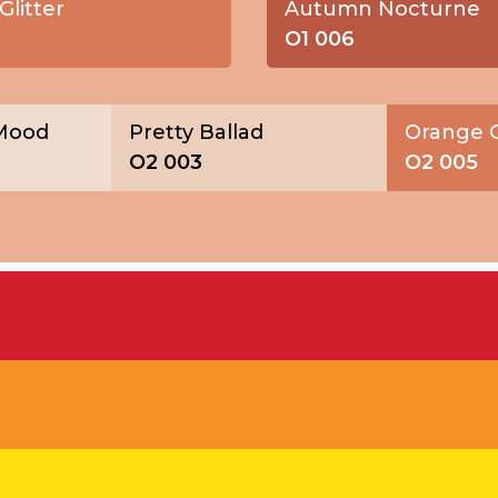
Glitter
Autumn Nocturne
O1 006
 Mood
Pretty Ballad
Orange G
O2 003
O2 005