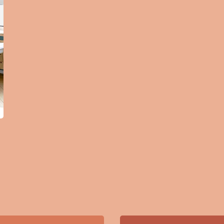
Cat Kayu & Besi
Cat Pelindung Kayu
Cat Dasar