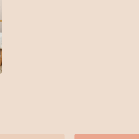
Cat Kayu & Besi
Cat Pelindung Kayu
Cat Dasar