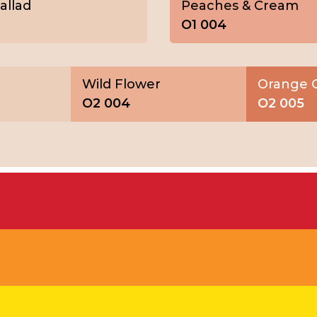
allad
Peaches & Cream
O1 004
Wild Flower
Orange G
O2 004
O2 005