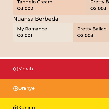
Tangelo Cream
Pretty B
O3 002
O2 003
Nuansa Berbeda
My Romance
Pretty Ballad
O2 001
O2 003
Merah
Oranye
Kuning