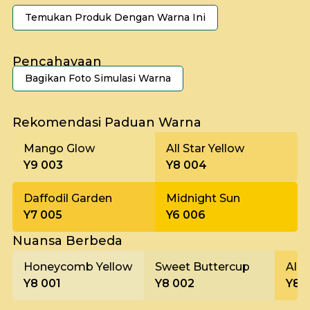
Temukan Produk Dengan Warna Ini
Pencahayaan
Bagikan Foto Simulasi Warna
Pagi
Rekomendasi Paduan Warna
Mango Glow
All Star Yellow
Y9 003
Y8 004
Daffodil Garden
Midnight Sun
Y7 005
Y6 006
Nuansa Berbeda
Honeycomb Yellow
Sweet Buttercup
All 
Y8 001
Y8 002
Y8 