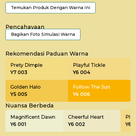
Temukan Produk Dengan Warna Ini
Pencahayaan
Bagikan Foto Simulasi Warna
Pagi
Rekomendasi Paduan Warna
Prety Dimple
Playful Tickle
Y7 003
Y6 004
Golden Halo
Follow The Sun
Y5 005
Y4 006
Nuansa Berbeda
Magnificent Dawn
Cheerful Heart
Play
Y6 001
Y6 002
Y6 