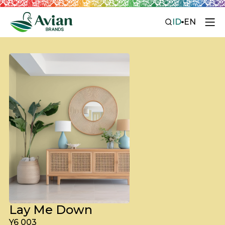
ID
EN
Lay Me Down
Y6 003