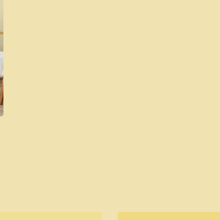
Cat Kayu & Besi
Cat Pelindung Kayu
Cat Dasar