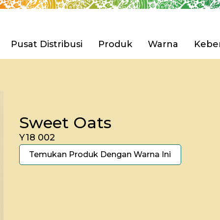
Pusat Distribusi
Produk
Warna
Keber
Pilih Produk 
ian Tbk. (Avian Brands)
engembangan
Rumah
Sweet Oats
Furnitur & Kerajinan 
sahaan
i & Penghargaan
Y18 002
Anti Korosi
Pilih Produk 
Temukan Produk Dengan Warna Ini
Cat Tembok
Cat Spesial Efek & Tek
Cat Pelapis Anti Bocor