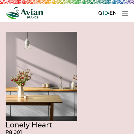
ID
EN
Lonely Heart
R8 001