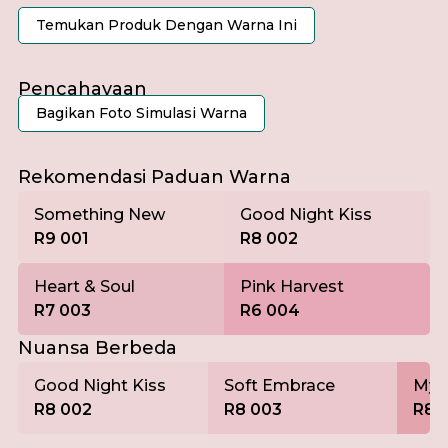
Temukan Produk Dengan Warna Ini
Pencahayaan
Bagikan Foto Simulasi Warna
Pagi
Rekomendasi Paduan Warna
Something New
Good Night Kiss
R9 001
R8 002
Heart & Soul
Pink Harvest
R7 003
R6 004
Nuansa Berbeda
Good Night Kiss
Soft Embrace
My 
R8 002
R8 003
R8 