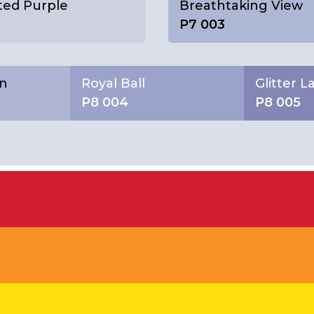
ed Purple
Breathtaking View
P7 003
wn
Royal Ball
Glitter 
P8 004
P8 005