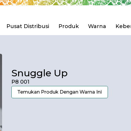
Pusat Distribusi
Produk
Warna
Keber
Pilih Produk 
ian Tbk. (Avian Brands)
engembangan
Rumah
Snuggle Up
Furnitur & Kerajinan 
sahaan
i & Penghargaan
P8 001
Anti Korosi
Pilih Produk 
Temukan Produk Dengan Warna Ini
Cat Tembok
Cat Spesial Efek & Tek
Cat Pelapis Anti Bocor