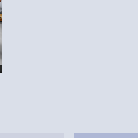
Cat Kayu & Besi
Cat Pelindung Kayu
Cat Dasar