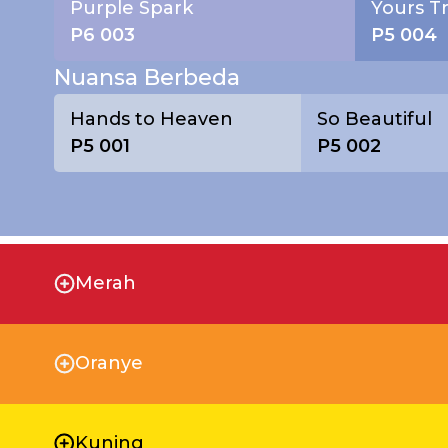
Purple Spark
Yours Tr
P6 003
P5 004
Nuansa Berbeda
Hands to Heaven
So Beautiful
P5 001
P5 002
Merah
Oranye
Kuning