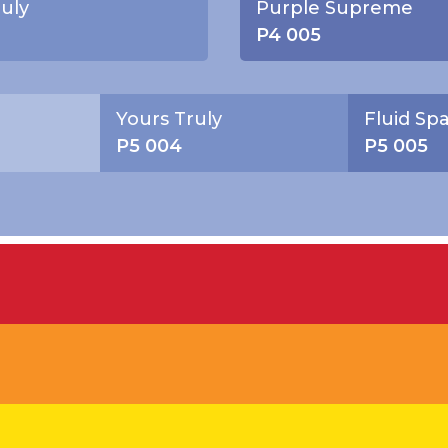
uly
Purple Supreme
P4 005
Yours Truly
Fluid Sp
P5 004
P5 005