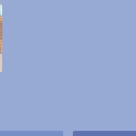
Cat Kayu & Besi
Cat Pelindung Kayu
Cat Dasar