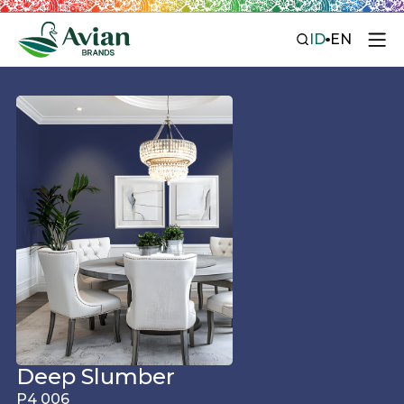
ID
EN
Deep Slumber
P4 006