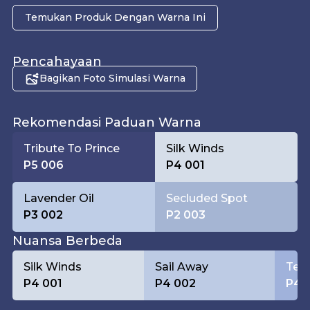
Temukan Produk Dengan Warna Ini
Pencahayaan
Bagikan Foto Simulasi Warna
Pagi
Rekomendasi Paduan Warna
Tribute To Prince
Silk Winds
P5 006
P4 001
Lavender Oil
Secluded Spot
P3 002
P2 003
Nuansa Berbeda
Silk Winds
Sail Away
Tend
P4 001
P4 002
P4 