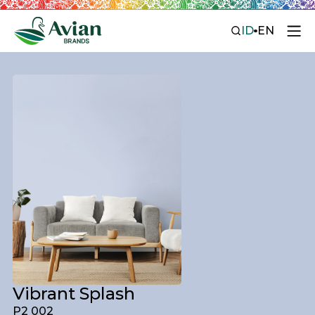
ID
EN
Vibrant Splash
P2 002