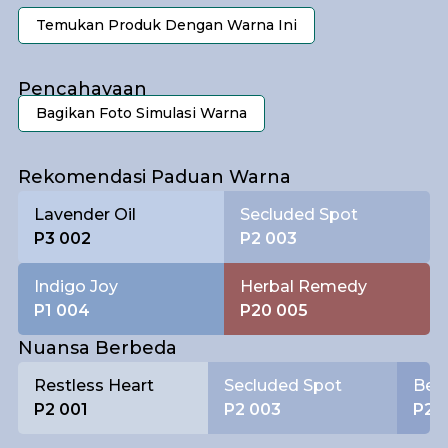
Temukan Produk Dengan Warna Ini
Pencahayaan
Bagikan Foto Simulasi Warna
Pagi
Rekomendasi Paduan Warna
Lavender Oil
Secluded Spot
P3 002
P2 003
Indigo Joy
Herbal Remedy
P1 004
P20 005
Nuansa Berbeda
Restless Heart
Secluded Spot
Beau
P2 001
P2 003
P2 