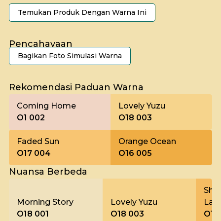
Temukan Produk Dengan Warna Ini
Pencahayaan
Bagikan Foto Simulasi Warna
Pagi
Rekomendasi Paduan Warna
Coming Home
Lovely Yuzu
O1 002
O18 003
Faded Sun
Orange Ocean
O17 004
O16 005
Nuansa Berbeda
Shif
Morning Story
Lovely Yuzu
Lan
O18 001
O18 003
O18