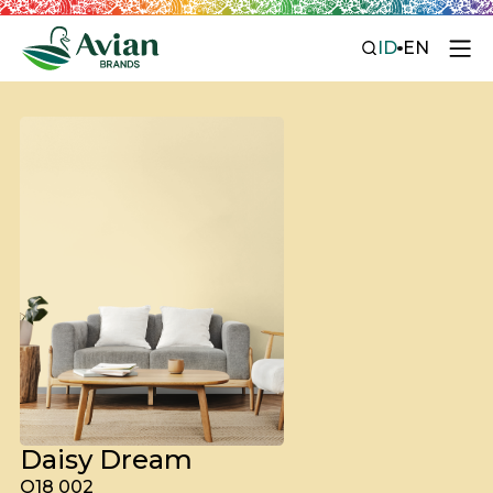
ID
EN
Daisy Dream
O18 002