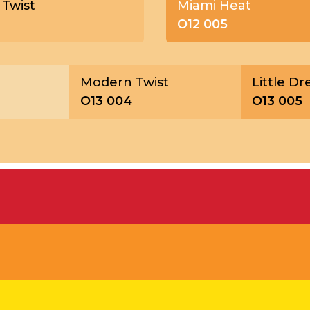
Twist
Miami Heat
O12 005
Modern Twist
Little D
O13 004
O13 005