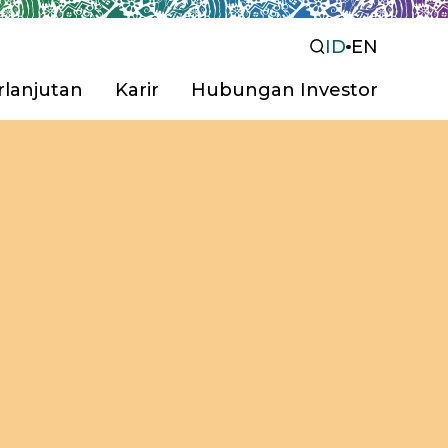
ID
EN
lanjutan
Karir
Hubungan Investor
Berdasarkan
Solusi
Tata Kelola Perusahaa
Pusat Informasi Invest
Anti Bocor
Ramah
Keterbukaan Informasi
Tangan
Otomotif
Perah
Hubungi Kami
Tandon/Toren
Berdasarkan
Kategori
Plamir
Cat D
stur
Cat Genteng & Seng
Prote
Semen Instan
Marin