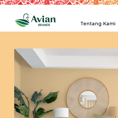
Tentang Kami
PT. Avia Av
Riset & P
Distribusi
Anak Peru
Sertifikas