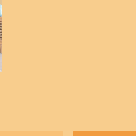
Cat Kayu & Besi
Cat Pelindung Kayu
Cat Dasar