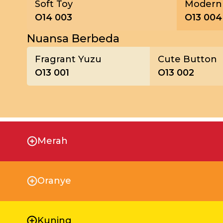
Soft Toy
Modern 
O14 003
O13 004
Nuansa Berbeda
Fragrant Yuzu
Cute Button
O13 001
O13 002
Merah
Oranye
Kuning