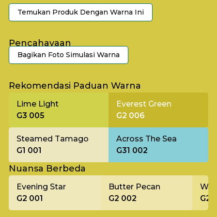
Temukan Produk Dengan Warna Ini
Pencahayaan
Bagikan Foto Simulasi Warna
Pagi
Rekomendasi Paduan Warna
Lime Light
Everest Green
G3 005
G2 006
Steamed Tamago
Across The Sea
G1 001
G31 002
Nuansa Berbeda
Evening Star
Butter Pecan
Wil
G2 001
G2 002
G2 