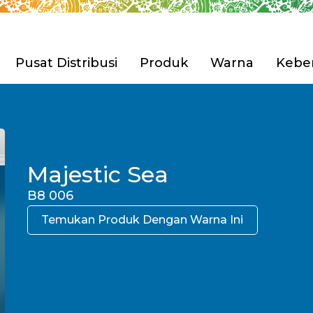
Pusat Distribusi
Produk
Warna
Keber
Pilih Produk 
ian Tbk. (Avian Brands)
engembangan
Rumah
Majestic Sea
Furnitur & Kerajinan 
sahaan
i & Penghargaan
B8 006
Anti Korosi
Pilih Produk 
Temukan Produk Dengan Warna Ini
Cat Tembok
Cat Spesial Efek & Tek
Cat Pelapis Anti Bocor