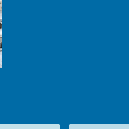
Cat Kayu & Besi
Cat Pelindung Kayu
Cat Dasar