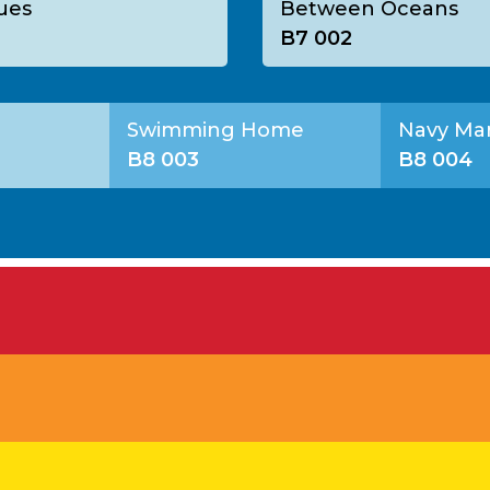
ues
Between Oceans
B7 002
Swimming Home
Navy Ma
B8 003
B8 004