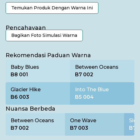
Temukan Produk Dengan Warna Ini
Pencahayaan
Bagikan Foto Simulasi Warna
Pagi
Rekomendasi Paduan Warna
Baby Blues
Between Oceans
B8 001
B7 002
Glacier Hike
Into The Blue
B6 003
B5 004
Nuansa Berbeda
Between Oceans
One Wave
Slen
B7 002
B7 003
B7 