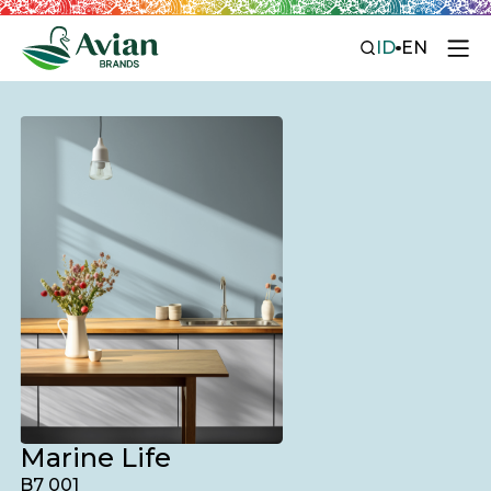
ID
EN
Marine Life
B7 001