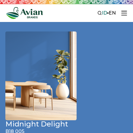
ID
EN
Midnight Delight
B18 005