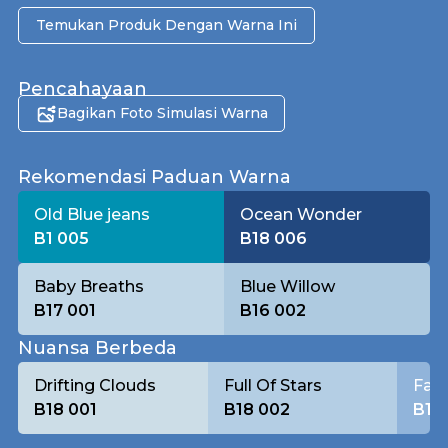
Temukan Produk Dengan Warna Ini
Pencahayaan
Bagikan Foto Simulasi Warna
Pagi
Rekomendasi Paduan Warna
Old Blue jeans
Ocean Wonder
B1 005
B18 006
Baby Breaths
Blue Willow
B17 001
B16 002
Nuansa Berbeda
Drifting Clouds
Full Of Stars
Fare
B18 001
B18 002
B18