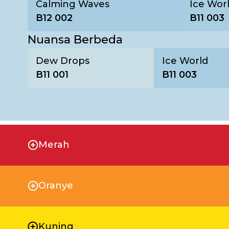
Calming Waves
Ice Wor
B12 002
B11 003
Nuansa Berbeda
Dew Drops
Ice World
B11 001
B11 003
Merah
Oranye
Kuning