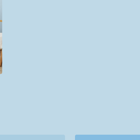
Cat Kayu & Besi
Cat Pelindung Kayu
Cat Dasar