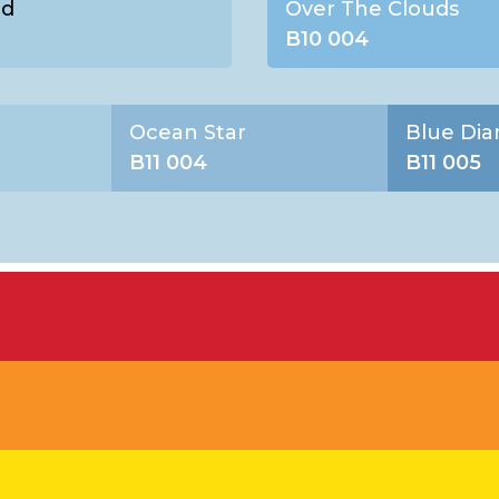
ld
Over The Clouds
B10 004
Ocean Star
Blue Di
B11 004
B11 005