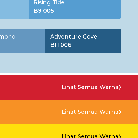
Rising Tide
B9 005
amond
Adventure Cove
B11 006
Lihat Semua Warna
Lihat Semua Warna
Lihat Semua Warna