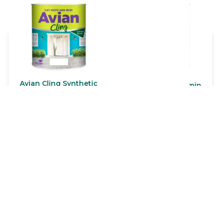
terbaik. Aries Bling dapat
digunakan di segala
permukaan tembok,
beton, batako, plafon
berbahan dasar asbes,
papan, mortar, dan lain-
lain.
Avian Cling Synthetic
Boyo Politur Melamin
Avian Cling Synthetic
BOYO Politur Melamin
adalah cat sintetis
terbuat dari modified
enamel berbahan dasar
alkyd sintetik resin.
resin alkyd berkualitas
Lihat Produk
Lihat Produk
BOYO Politur Melamin
tinggi dengan harga
cocok untuk meubel,
ekonomis. Memiliki
pintu, kusen, jendela &
kelebihan daya kilap
kerajinan yang terbuat
tinggi, cepat kering, daya
dari kayu. BOYO Politur
tutup baik, dapat di cuci
Melamin bisa untuk
serta mempunyai
eksterior dan interior.
kelenturan dan
kehalusan sangat baik.
Dapat digunakan untuk