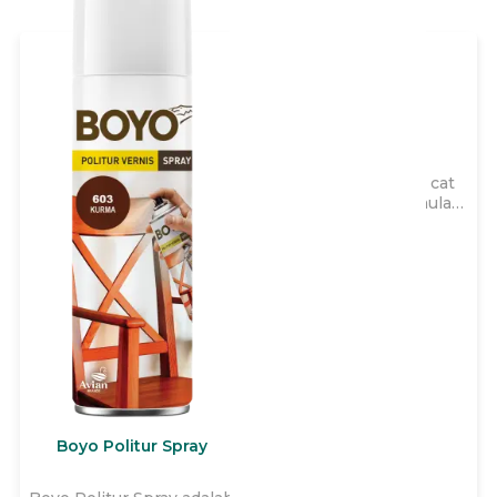
Avitex Wizz
Avitex Wizz adalah cat
tembok yang diformulasi
khusus 2x lebih kental,
dapat diencerkan hingga
40% sehingga lebih irit,
cepat kering, dengan
garansi hingga 3 tahun
untuk memberikan daya
tutup terbaik dan
menutup
ketidaksempurnaan pada
tembok interior rumah
Anda.
Boyo Politur Spray