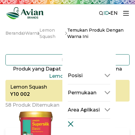
ID
EN
Lemon
Temukan Produk Dengan
Beranda
Warna
Squash
Warna Ini
Filter
Produk yang Dapat di Tinting dengan Warna
Posisi
Lemon Squash
Lemon Squash
Permukaan
Y10 002
58 Produk Ditemukan
Area Aplikasi