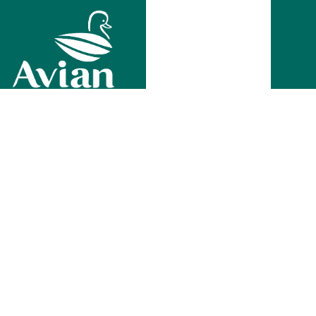
terbaik. Aries Bling dapat
digunakan di segala
permukaan tembok,
beton, batako, plafon
berbahan dasar asbes,
papan, mortar, dan lain-
lain.
Tentang Kami
PT Avia Avian Tbk.
Riset & Pengembangan
Distribusi
Anak Perusahaan
Sertifikasi & Penghargaan
Lainnya
Pusat Distribusi
Lacak Pengiriman
Customer Care
Kebijakan Privasi
Proyek