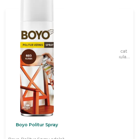
Avitex Wizz
Avitex Wizz adalah cat
tembok yang diformulasi
khusus 2x lebih kental,
dapat diencerkan hingga
40% sehingga lebih irit,
cepat kering, dengan
garansi hingga 3 tahun
untuk memberikan daya
tutup terbaik dan
menutup
ketidaksempurnaan pada
tembok interior rumah
Anda.
Boyo Politur Spray