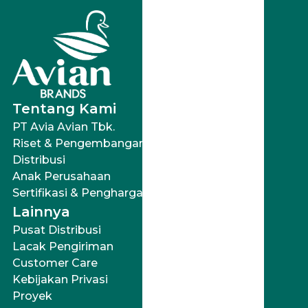
terbaik. Aries Bling dapat
digunakan di segala
permukaan tembok,
beton, batako, plafon
berbahan dasar asbes,
papan, mortar, dan lain-
lain.
Tentang Kami
PT Avia Avian Tbk.
Riset & Pengembangan
Distribusi
Anak Perusahaan
Sertifikasi & Penghargaan
Lainnya
Pusat Distribusi
Lacak Pengiriman
Customer Care
Kebijakan Privasi
Proyek