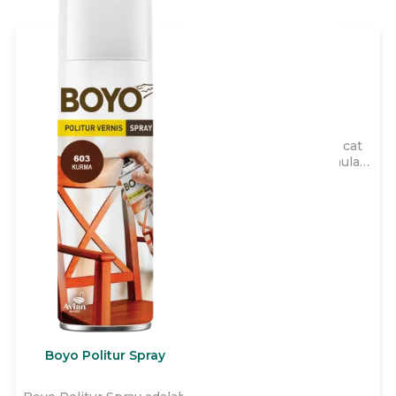
Avitex Wizz
Avitex Wizz adalah cat
tembok yang diformulasi
khusus 2x lebih kental,
dapat diencerkan hingga
40% sehingga lebih irit,
cepat kering, dengan
garansi hingga 3 tahun
untuk memberikan daya
tutup terbaik dan
menutup
ketidaksempurnaan pada
tembok interior rumah
Anda.
Boyo Politur Spray