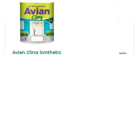
terbaik. Aries Bling dapat
digunakan di segala
permukaan tembok,
beton, batako, plafon
berbahan dasar asbes,
papan, mortar, dan lain-
lain.
Avian Cling Synthetic
Boyo Politur Melamin
Avian Cling Synthetic
BOYO Politur Melamin
adalah cat sintetis
terbuat dari modified
enamel berbahan dasar
alkyd sintetik resin.
resin alkyd berkualitas
Lihat Produk
Lihat Produk
BOYO Politur Melamin
tinggi dengan harga
cocok untuk meubel,
ekonomis. Memiliki
pintu, kusen, jendela &
kelebihan daya kilap
kerajinan yang terbuat
tinggi, cepat kering, daya
dari kayu. BOYO Politur
tutup baik, dapat di cuci
Melamin bisa untuk
serta mempunyai
eksterior dan interior.
kelenturan dan
kehalusan sangat baik.
Dapat digunakan untuk