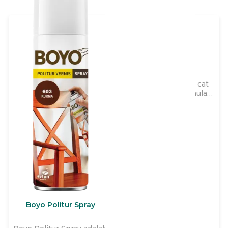
Avitex Wizz
Avitex Wizz adalah cat
tembok yang diformulasi
khusus 2x lebih kental,
dapat diencerkan hingga
40% sehingga lebih irit,
cepat kering, dengan
garansi hingga 3 tahun
untuk memberikan daya
tutup terbaik dan
menutup
ketidaksempurnaan pada
tembok interior rumah
Anda.
Boyo Politur Spray