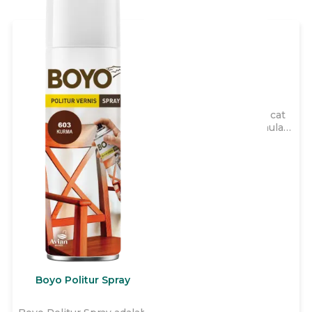
Avitex Wizz
Avitex Wizz adalah cat
tembok yang diformulasi
khusus 2x lebih kental,
dapat diencerkan hingga
40% sehingga lebih irit,
cepat kering, dengan
garansi hingga 3 tahun
untuk memberikan daya
tutup terbaik dan
menutup
ketidaksempurnaan pada
tembok interior rumah
Anda.
Boyo Politur Spray