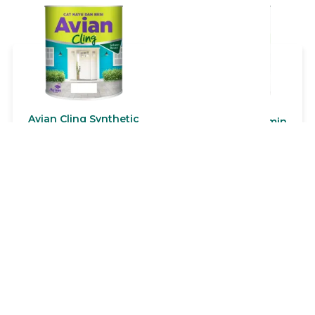
terbaik. Aries Bling dapat
digunakan di segala
permukaan tembok,
beton, batako, plafon
berbahan dasar asbes,
papan, mortar, dan lain-
lain.
Avian Cling Synthetic
Boyo Politur Melamin
Avian Cling Synthetic
BOYO Politur Melamin
adalah cat sintetis
terbuat dari modified
enamel berbahan dasar
alkyd sintetik resin.
resin alkyd berkualitas
Lihat Produk
Lihat Produk
BOYO Politur Melamin
tinggi dengan harga
cocok untuk meubel,
ekonomis. Memiliki
pintu, kusen, jendela &
kelebihan daya kilap
kerajinan yang terbuat
tinggi, cepat kering, daya
dari kayu. BOYO Politur
tutup baik, dapat di cuci
Melamin bisa untuk
serta mempunyai
eksterior dan interior.
kelenturan dan
kehalusan sangat baik.
Dapat digunakan untuk