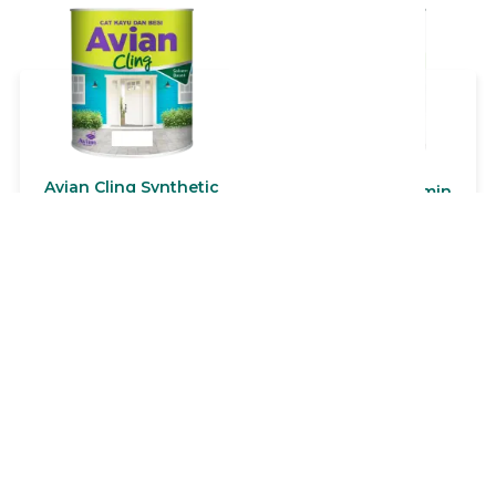
terbaik. Aries Bling dapat
digunakan di segala
permukaan tembok,
beton, batako, plafon
berbahan dasar asbes,
papan, mortar, dan lain-
lain.
Avian Cling Synthetic
Boyo Politur Melamin
Avian Cling Synthetic
BOYO Politur Melamin
adalah cat sintetis
terbuat dari modified
enamel berbahan dasar
alkyd sintetik resin.
resin alkyd berkualitas
Lihat Produk
Lihat Produk
BOYO Politur Melamin
tinggi dengan harga
cocok untuk meubel,
ekonomis. Memiliki
pintu, kusen, jendela &
kelebihan daya kilap
kerajinan yang terbuat
tinggi, cepat kering, daya
dari kayu. BOYO Politur
tutup baik, dapat di cuci
Melamin bisa untuk
serta mempunyai
eksterior dan interior.
kelenturan dan
kehalusan sangat baik.
Dapat digunakan untuk