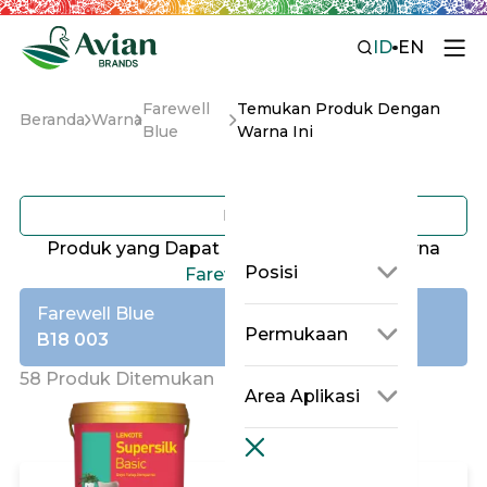
ID
EN
Farewell
Temukan Produk Dengan
Beranda
Warna
Blue
Warna Ini
Filter
Produk yang Dapat di Tinting dengan Warna
Posisi
Farewell Blue
Farewell Blue
Permukaan
B18 003
58 Produk Ditemukan
Area Aplikasi