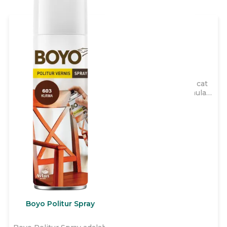
Avitex Wizz
Avitex Wizz adalah cat
tembok yang diformulasi
khusus 2x lebih kental,
dapat diencerkan hingga
40% sehingga lebih irit,
cepat kering, dengan
garansi hingga 3 tahun
untuk memberikan daya
tutup terbaik dan
menutup
ketidaksempurnaan pada
tembok interior rumah
Anda.
Boyo Politur Spray