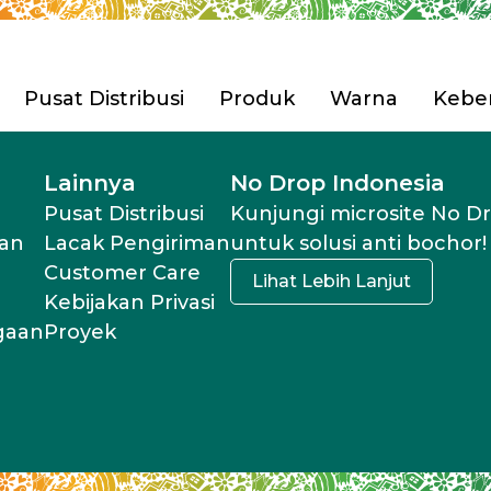
Pusat Distribusi
Produk
Warna
Keber
Pilih Produk 
ian Tbk. (Avian Brands)
Lainnya
No Drop Indonesia
engembangan
Pusat Distribusi
Kunjungi microsite No D
Rumah
an
Lacak Pengiriman
untuk solusi anti bochor!
Furnitur & Kerajinan 
sahaan
Customer Care
Lihat Lebih Lanjut
i & Penghargaan
Kebijakan Privasi
Anti Korosi
rgaan
Proyek
Pilih Produk 
Cat Tembok
Cat Spesial Efek & Tek
Cat Pelapis Anti Bocor