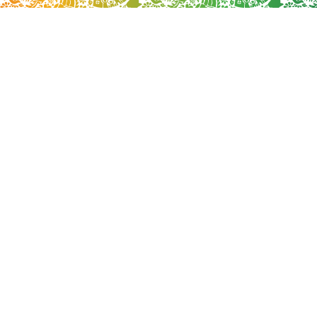
Cat Kayu & Besi
Cat Pelindung Kayu
Cat Dasar