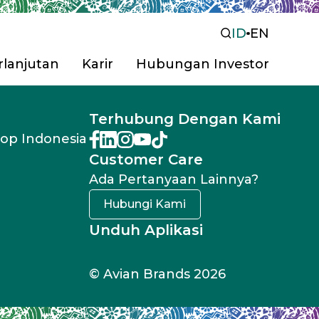
ID
EN
lanjutan
Karir
Hubungan Investor
Berdasarkan
Solusi
Tata Kelola Perusahaa
Terhubung Dengan Kami
Pusat Informasi Invest
rop Indonesia
Anti Bocor
Ramah
Keterbukaan Informasi
Customer Care
Tangan
Otomotif
Perah
Hubungi Kami
Ada Pertanyaan Lainnya?
Tandon/Toren
Hubungi Kami
Berdasarkan
Kategori
Unduh Aplikasi
Plamir
Cat D
© Avian Brands 2026
stur
Cat Genteng & Seng
Prote
Semen Instan
Marin