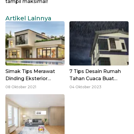
tampil maksimal!
Artikel Lainnya
Simak Tips Merawat
7 Tips Desain Rumah
Dinding Eksterior
Tahan Cuaca Buat
Rumah dari Paparan
Suasana Lebih Sejuk
08 Oktober 2021
04 Oktober 2023
Cuaca Ekstrem