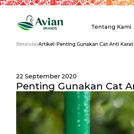
Tentang Kami
Beranda
Artikel
Penting Gunakan Cat Anti Karat
PT. Avia Av
Riset & P
Distribusi
Anak Peru
22 September 2020
Sertifikas
Penting Gunakan Cat An