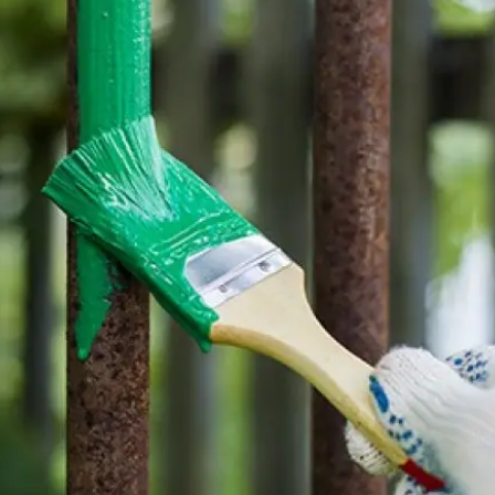
Cat Kayu & Besi
Cat Pelindung Kayu
Cat Dasar