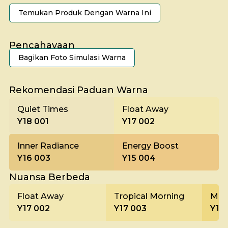
Temukan Produk Dengan Warna Ini
Pencahayaan
Bagikan Foto Simulasi Warna
Pagi
Rekomendasi Paduan Warna
Quiet Times
Float Away
Y18 001
Y17 002
Inner Radiance
Energy Boost
Y16 003
Y15 004
Nuansa Berbeda
Float Away
Tropical Morning
Moo
Y17 002
Y17 003
Y17