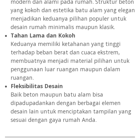
modern dan alami pada rumah. Struktur beton
yang kokoh dan estetika batu alam yang elegan
menjadikan keduanya pilihan populer untuk
desain rumah minimalis maupun klasik.
Tahan Lama dan Kokoh
Keduanya memiliki ketahanan yang tinggi
terhadap beban berat dan cuaca ekstrem,
membuatnya menjadi material pilihan untuk
penggunaan luar ruangan maupun dalam
ruangan.
Fleksibilitas Desain
Baik beton maupun batu alam bisa
dipadupadankan dengan berbagai elemen
desain lain untuk menciptakan tampilan yang
sesuai dengan gaya rumah Anda.