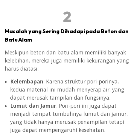
2
Masalah yang Sering Dihadapi pada Beton dan
Batu Alam
Meskipun beton dan batu alam memiliki banyak
kelebihan, mereka juga memiliki kekurangan yang
harus diatasi:
Kelembapan
: Karena struktur pori-porinya,
kedua material ini mudah menyerap air, yang
dapat merusak tampilan dan fungsinya.
Lumut dan Jamur
: Pori-pori ini juga dapat
menjadi tempat tumbuhnya lumut dan jamur,
yang tidak hanya merusak penampilan tetapi
juga dapat mempengaruhi kesehatan.