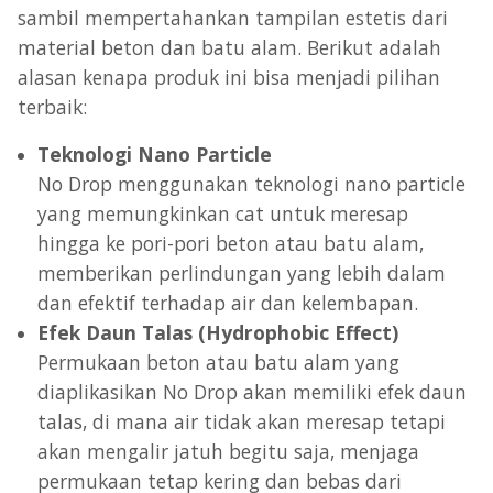
sambil mempertahankan tampilan estetis dari
material beton dan batu alam. Berikut adalah
alasan kenapa produk ini bisa menjadi pilihan
terbaik:
Teknologi Nano Particle
No Drop menggunakan teknologi nano particle
yang memungkinkan cat untuk meresap
hingga ke pori-pori beton atau batu alam,
memberikan perlindungan yang lebih dalam
dan efektif terhadap air dan kelembapan.
Efek Daun Talas (Hydrophobic Effect)
Permukaan beton atau batu alam yang
diaplikasikan No Drop akan memiliki efek daun
talas, di mana air tidak akan meresap tetapi
akan mengalir jatuh begitu saja, menjaga
permukaan tetap kering dan bebas dari